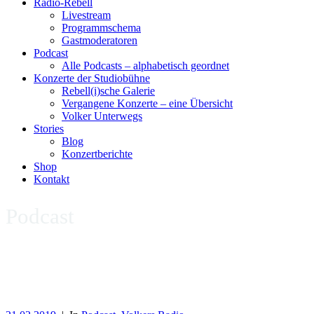
Radio-Rebell
Livestream
Programmschema
Gastmoderatoren
Podcast
Alle Podcasts – alphabetisch geordnet
Konzerte der Studiobühne
Rebell(i)sche Galerie
Vergangene Konzerte – eine Übersicht
Volker Unterwegs
Stories
Blog
Konzertberichte
Shop
Kontakt
Podcast
Die Rubrik „Podcast“ von Radio-Rebell präsentiert Interviews,
Kurzfassungen meiner Radiosendungen, Blogs zu Künstler/Platten-
Jubiläen, Buchbesprechungen etc.. Alle Podcast-Beiträge werden in
voller Länge jederzeit abrufbar zur Verfügung gestellt.