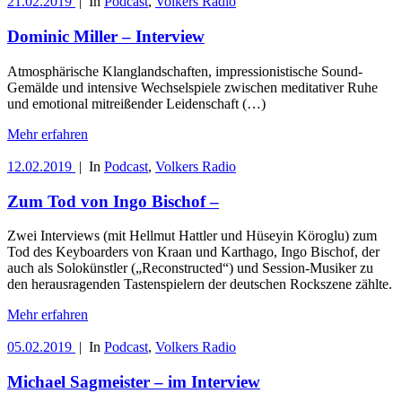
21.02.2019
|
In
Podcast
,
Volkers Radio
Dominic Miller – Interview
Atmosphärische Klanglandschaften, impressionistische Sound-
Gemälde und intensive Wechselspiele zwischen meditativer Ruhe
und emotional mitreißender Leidenschaft (…)
Mehr erfahren
12.02.2019
|
In
Podcast
,
Volkers Radio
Zum Tod von Ingo Bischof –
Zwei Interviews (mit Hellmut Hattler und Hüseyin Köroglu) zum
Tod des Keyboarders von Kraan und Karthago, Ingo Bischof, der
auch als Solokünstler („Reconstructed“) und Session-Musiker zu
den herausragenden Tastenspielern der deutschen Rockszene zählte.
Mehr erfahren
05.02.2019
|
In
Podcast
,
Volkers Radio
Michael Sagmeister – im Interview