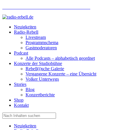
Hotlinenummer Studiobühne: 0160 951 660 24
Neuigkeiten
Radio-Rebell
Livestream
Programmschema
Gastmoderatoren
Podcast
Alle Podcasts – alphabetisch geordnet
Konzerte der Studiobühne
Rebell(i)sche Galerie
Vergangene Konzerte – eine Übersicht
Volker Unterwegs
Stories
Blog
Konzertberichte
Shop
Kontakt
Neuigkeiten