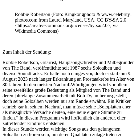
Robbie Robertson (Foto: Kingkongphoto & www.celebrity-
photos.com from Laurel Maryland, USA, CC BY-SA 2.0
<https://creativecommons.org/licenses/by-sa/2.0>, via
Wikimedia Commons)
Zum Inhalt der Sendung:
Robbie Robertson, Gitarrist, Hauptsongschreiber und Mitbegründer
von The Band, veröffentlichte seit 1987 sechs Soloalben und
diverse Soundtracks. Er hatte noch einiges vor, doch er starb am 9.
August 2023 nach langer Erkrankung an Prostatakrebs im Alter von
80 Jahren. In den meisten Nachruf-Würdigungen wird vor allem
seine zweifellos große Bedeutung als Mitglied von The Band und
deren jahrelange Zusammenarbeit mit Bob Dylan herausgestellt,
doch seine Soloalben werden nur am Rande erwähnt. Ein Kritiker
schrieb gar in seinem Nachruf, man müsse seine „Soloplatten eher
als missglückte Versuche deuten, eine neue eigene Stimme zu
finden.“ In diesem Programm wird hoffentlich ein anderer, eher
zutreffender Eindruck entstehen.
In dieser Stunde werden wichtige Songs aus den gelungenen
Soloalben zu hören sein, um deren Qualitäten zutage treten zu