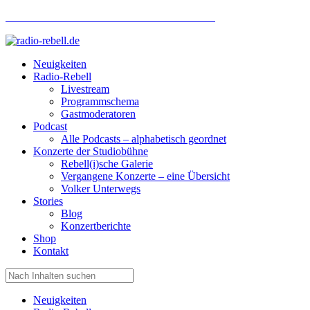
Hotlinenummer Studiobühne: 0160 951 660 24
Neuigkeiten
Radio-Rebell
Livestream
Programmschema
Gastmoderatoren
Podcast
Alle Podcasts – alphabetisch geordnet
Konzerte der Studiobühne
Rebell(i)sche Galerie
Vergangene Konzerte – eine Übersicht
Volker Unterwegs
Stories
Blog
Konzertberichte
Shop
Kontakt
Neuigkeiten