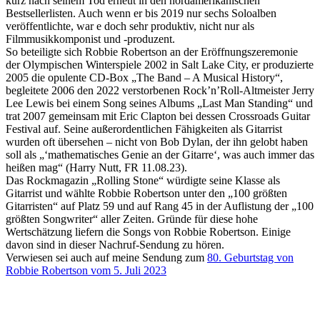
kurz nach seinem Tod erneut in den nordamerikanischen
Bestsellerlisten. Auch wenn er bis 2019 nur sechs Soloalben
veröffentlichte, war e doch sehr produktiv, nicht nur als
Filmmusikkomponist und -produzent.
So beteiligte sich Robbie Robertson an der Eröffnungszeremonie
der Olympischen Winterspiele 2002 in Salt Lake City, er produzierte
2005 die opulente CD-Box „The Band – A Musical History“,
begleitete 2006 den 2022 verstorbenen Rock’n’Roll-Altmeister Jerry
Lee Lewis bei einem Song seines Albums „Last Man Standing“ und
trat 2007 gemeinsam mit Eric Clapton bei dessen Crossroads Guitar
Festival auf. Seine außerordentlichen Fähigkeiten als Gitarrist
wurden oft übersehen – nicht von Bob Dylan, der ihn gelobt haben
soll als „‘mathematisches Genie an der Gitarre‘, was auch immer das
heißen mag“ (Harry Nutt, FR 11.08.23).
Das Rockmagazin „Rolling Stone“ würdigte seine Klasse als
Gitarrist und wählte Robbie Robertson unter den „100 größten
Gitarristen“ auf Platz 59 und auf Rang 45 in der Auflistung der „100
größten Songwriter“ aller Zeiten. Gründe für diese hohe
Wertschätzung liefern die Songs von Robbie Robertson. Einige
davon sind in dieser Nachruf-Sendung zu hören.
Verwiesen sei auch auf meine Sendung zum
80. Geburtstag von
Robbie Robertson vom 5. Juli 2023