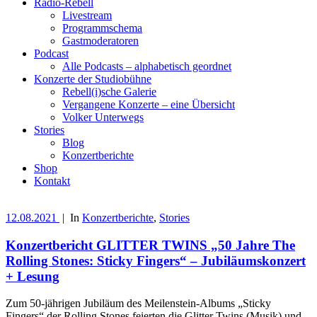
Radio-Rebell
Livestream
Programmschema
Gastmoderatoren
Podcast
Alle Podcasts – alphabetisch geordnet
Konzerte der Studiobühne
Rebell(i)sche Galerie
Vergangene Konzerte – eine Übersicht
Volker Unterwegs
Stories
Blog
Konzertberichte
Shop
Kontakt
12.08.2021
|
In
Konzertberichte
,
Stories
Konzertbericht GLITTER TWINS „50 Jahre The
Rolling Stones: Sticky Fingers“ – Jubiläumskonzert
+ Lesung
Zum 50-jährigen Jubiläum des Meilenstein-Albums „Sticky
Fingers“ der Rolling Stones feierten die Glitter Twins (Musik) und