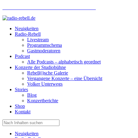
Hotlinenummer Studiobühne: 0160 951 660 24
Neuigkeiten
Radio-Rebell
Livestream
Programmschema
Gastmoderatoren
Podcast
Alle Podcasts – alphabetisch geordnet
Konzerte der Studiobühne
Rebell(i)sche Galerie
Vergangene Konzerte – eine Übersicht
Volker Unterwegs
Stories
Blog
Konzertberichte
Shop
Kontakt
Neuigkeiten