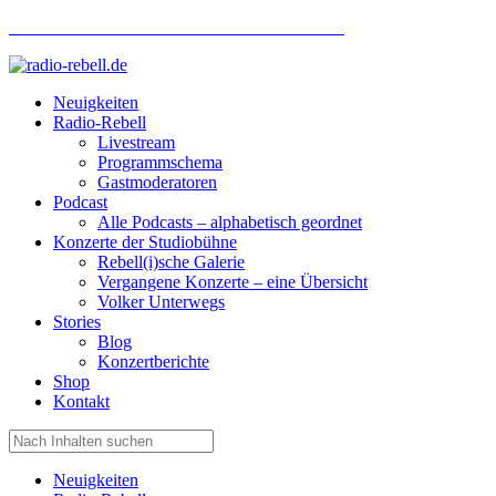
Hotlinenummer Studiobühne: 0160 951 660 24
Neuigkeiten
Radio-Rebell
Livestream
Programmschema
Gastmoderatoren
Podcast
Alle Podcasts – alphabetisch geordnet
Konzerte der Studiobühne
Rebell(i)sche Galerie
Vergangene Konzerte – eine Übersicht
Volker Unterwegs
Stories
Blog
Konzertberichte
Shop
Kontakt
Neuigkeiten