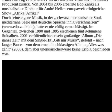
Produzent zurück. Von 2004 bis 2006 arbeitete Edo Zanki als
musikalischer Direktor für André Hellers europaweit erfolgreiche
Show „Afrika! Afrika!“
Doch seine eigene Musik, in der „schwarzamerikanischer Soul,
mediterrane Seele und deutsche Sprache innig verschmelzen“
(www.edo-zanki.de), hatte er nie völlig vernachlässigt. Im
Gegenteil. zwischen 1990 und 1995 erschienen fünf gelungene
Soloalben. 2001 veröffentlichte er sein großartiges Album „Die
ganze Zeit“ mit dem Single-Hit „Gib mir Musik“, gefolgt – nach
langer Pause – von dem erneut hochklassigen Album „Alles was
zählt“ (2008), dem aber unerklärlicherweise keine Erfolg beschieden
war.