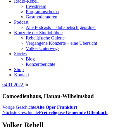
Radio-Rebell
Livestream
Programmschema
Gastmoderatoren
Podcast
Alle Podcasts – alphabetisch geordnet
Konzerte der Studiobühne
Rebell(i)sche Galerie
Vergangene Konzerte – eine Übersicht
Volker Unterwegs
Stories
Blog
Konzertberichte
Shop
Kontakt
04.11.2022
In
Comoedienhaus, Hanau-Wilhelmsbad
Vorige Geschichte
Alte Oper Frankfurt
Nächste Geschichte
Frei-religiöse Gemeinde Offenbach
Volker Rebell