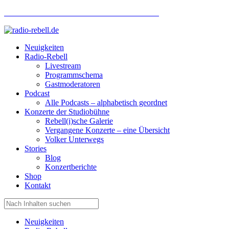
Hotlinenummer Studiobühne: 0160 951 660 24
Neuigkeiten
Radio-Rebell
Livestream
Programmschema
Gastmoderatoren
Podcast
Alle Podcasts – alphabetisch geordnet
Konzerte der Studiobühne
Rebell(i)sche Galerie
Vergangene Konzerte – eine Übersicht
Volker Unterwegs
Stories
Blog
Konzertberichte
Shop
Kontakt
Neuigkeiten