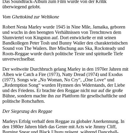
Das Soundtrack-Album zum Film wurde von der Kritik
überwiegend gelobt.
Vom Ghettokind zur Weltikone
Robert Nesta Marley wurde 1945 in Nine Mile, Jamaika, geboren
und wuchs in den beengten Verhältnissen von Trenchtown dem
Slumviertel von Kingston auf. Dort entwickelte er mit seinen
Bandkollegen Peter Tosh und Bunny Wailer den charakteristischen
Sound von The Wailers. Ihre Mischung aus Ska, Rocksteady und
Roots-Reggae wurde durch politische Texte und spirituelle Tiefe
unverwechselbar.
Der weltweite Durchbruch gelang Marley in den 1970er Jahren mit
Alben wie Catch a Fire (1973), Natty Dread (1974) und Exodus
(1977). Songs wie „No Woman, No Cry“, „One Love“ und
„Redemption Song“ wurden Hymnen des Widerstands, der Liebe
und des Friedens. Er brachte den Reggae nicht nur auf die große
Bühne, sondern machte ihn zur Plattform für gesellschaftliche und
politische Botschaften.
Der Siegeszug des Reggae
Marleys Erfolg verhalf dem Reggae zu globaler Anerkennung. In
den 1980er Jahren blieb das Genre mit Acts wie Jimmy Cliff,
Burning Spear und Black Uhuru präsent, während Dancehall-