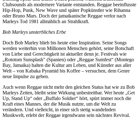
Clubsounds als modernere Variante entstanden. Reggae beeinflusste
Hip-Hop, Punk, New Wave und später Popkünstler wie Rihanna
oder Bruno Mars. Doch der jamaikanische Reggae verlor nach
Marleys Tod 1981 allmählich an Strahlkraft.
Bob Marleys unsterbliches Erbe
Doch Bob Marley blieb bis heute eine Inspiration. Seine Songs
werden weiterhin von Millionen Menschen gehört, seine Botschaft
von Liebe und Gerechtigkeit ist aktueller denn je. Festivals wie
„Rototom Sunsplash" (Spanien) oder „Reggae Sumfest“ (Montego
Bay, Jamaika) halten die Kultur am Leben, und Künstler aus aller
Welt – von Kabaka Pyramid bis Koffee – versuchen, dem Genre
neue Impulse zu geben.
Auch wenn Reggae nicht mehr den gleichen Status hat wie zu Bob
Marleys Zeiten, bleibt seine Wirkung unbestreitbar. Wer heute „Get
Up, Stand Up“ oder „Buffalo Soldier“ hört, spürt immer noch die
Kraft eines Mannes, der die Musik nutzte, um die Welt zu
verändern. Und vielleicht, in einer sich stetig wandelnden
Musikwelt, erlebt der Reggae irgendwann sein nächstes Revival.