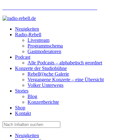
Hotlinenummer Studiobühne: 0160 951 660 24
Neuigkeiten
Radio-Rebell
Livestream
Programmschema
Gastmoderatoren
Podcast
Alle Podcasts – alphabetisch geordnet
Konzerte der Studiobühne
Rebell(i)sche Galerie
Vergangene Konzerte – eine Übersicht
Volker Unterwegs
Stories
Blog
Konzertberichte
Shop
Kontakt
Neuigkeiten