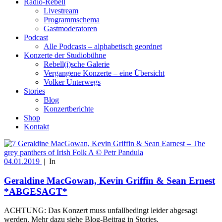
Radio-Rebell
Livestream
Programmschema
Gastmoderatoren
Podcast
Alle Podcasts – alphabetisch geordnet
Konzerte der Studiobühne
Rebell(i)sche Galerie
Vergangene Konzerte – eine Übersicht
Volker Unterwegs
Stories
Blog
Konzertberichte
Shop
Kontakt
04.01.2019
|
In
Geraldine MacGowan, Kevin Griffin & Sean Ernest
*ABGESAGT*
ACHTUNG: Das Konzert muss unfallbedingt leider abgesagt
werden. Mehr dazu siehe Blog-Beitrag in Stories.