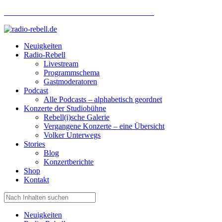
Hotlinenummer Studiobühne: 0160 951 660 24
Neuigkeiten
Radio-Rebell
Livestream
Programmschema
Gastmoderatoren
Podcast
Alle Podcasts – alphabetisch geordnet
Konzerte der Studiobühne
Rebell(i)sche Galerie
Vergangene Konzerte – eine Übersicht
Volker Unterwegs
Stories
Blog
Konzertberichte
Shop
Kontakt
Neuigkeiten