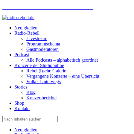
Hotlinenummer Studiobühne: 0160 951 660 24
Neuigkeiten
Radio-Rebell
Livestream
Programmschema
Gastmoderatoren
Podcast
Alle Podcasts – alphabetisch geordnet
Konzerte der Studiobühne
Rebell(i)sche Galerie
Vergangene Konzerte – eine Übersicht
Volker Unterwegs
Stories
Blog
Konzertberichte
Shop
Kontakt
Neuigkeiten