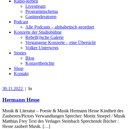
Radio-Rebell
Livestream
Programmschema
Gastmoderatoren
Podcast
Alle Podcasts – alphabetisch geordnet
Konzerte der Studiobühne
Rebell(i)sche Galerie
Vergangene Konzerte – eine Übersicht
Volker Unterwegs
Stories
Blog
Konzertberichte
Shop
Kontakt
30.11.2022
|
In
Hermann Hesse
Musik & Literatur – Poesie & Musik Hermann Hesse Kindheit des
Zauberers/Pictors Verwandlungen Sprecher: Moritz Stoepel / Musik
Matthias Frey Text des Verlages Steinbach Sprechende Bücher :
Hesse zaubert Musik. […]