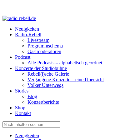
Hotlinenummer Studiobühne: 0160 951 660 24
Neuigkeiten
Radio-Rebell
Livestream
Programmschema
Gastmoderatoren
Podcast
Alle Podcasts – alphabetisch geordnet
Konzerte der Studiobühne
Rebell(i)sche Galerie
Vergangene Konzerte – eine Übersicht
Volker Unterwegs
Stories
Blog
Konzertberichte
Shop
Kontakt
Neuigkeiten