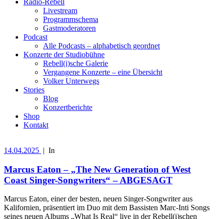
Radio-Rebell
Livestream
Programmschema
Gastmoderatoren
Podcast
Alle Podcasts – alphabetisch geordnet
Konzerte der Studiobühne
Rebell(i)sche Galerie
Vergangene Konzerte – eine Übersicht
Volker Unterwegs
Stories
Blog
Konzertberichte
Shop
Kontakt
14.04.2025
|
In
Marcus Eaton – „The New Generation of West
Coast Singer-Songwriters“ – ABGESAGT
Marcus Eaton, einer der besten, neuen Singer-Songwriter aus
Kalifornien, präsentiert im Duo mit dem Bassisten Marc-Inti Songs
seines neuen Albums „What Is Real“ live in der Rebell(i)schen