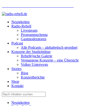
Hotlinenummer Studiobühne: 0160 951 660 24
Neuigkeiten
Radio-Rebell
Livestream
Programmschema
Gastmoderatoren
Podcast
Alle Podcasts – alphabetisch geordnet
Konzerte der Studiobühne
Rebell(i)sche Galerie
Vergangene Konzerte – eine Übersicht
Volker Unterwegs
Stories
Blog
Konzertberichte
Shop
Kontakt
Neuigkeiten