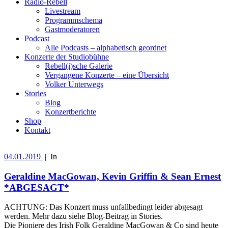
Radio-Rebell
Livestream
Programmschema
Gastmoderatoren
Podcast
Alle Podcasts – alphabetisch geordnet
Konzerte der Studiobühne
Rebell(i)sche Galerie
Vergangene Konzerte – eine Übersicht
Volker Unterwegs
Stories
Blog
Konzertberichte
Shop
Kontakt
04.01.2019
|
In
Geraldine MacGowan, Kevin Griffin & Sean Ernest
*ABGESAGT*
ACHTUNG: Das Konzert muss unfallbedingt leider abgesagt
werden. Mehr dazu siehe Blog-Beitrag in Stories.
Die Pioniere des Irish Folk Geraldine MacGowan & Co sind heute