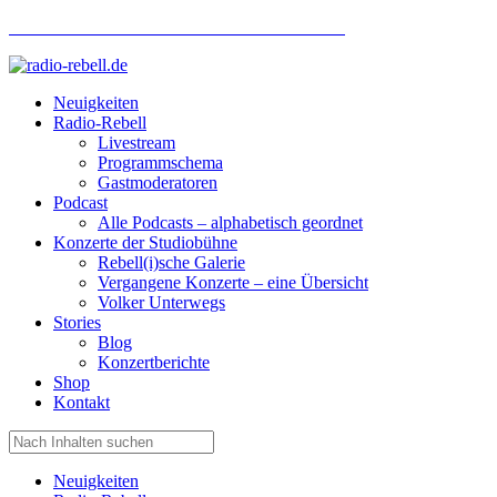
Hotlinenummer Studiobühne: 0160 951 660 24
Neuigkeiten
Radio-Rebell
Livestream
Programmschema
Gastmoderatoren
Podcast
Alle Podcasts – alphabetisch geordnet
Konzerte der Studiobühne
Rebell(i)sche Galerie
Vergangene Konzerte – eine Übersicht
Volker Unterwegs
Stories
Blog
Konzertberichte
Shop
Kontakt
Neuigkeiten