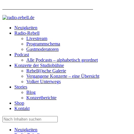
Hotlinenummer Studiobühne: 0160 951 660 24
Neuigkeiten
Radio-Rebell
Livestream
Programmschema
Gastmoderatoren
Podcast
Alle Podcasts – alphabetisch geordnet
Konzerte der Studiobühne
Rebell(i)sche Galerie
Vergangene Konzerte – eine Übersicht
Volker Unterwegs
Stories
Blog
Konzertberichte
Shop
Kontakt
Neuigkeiten