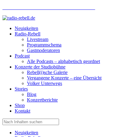
Hotlinenummer Studiobühne: 0160 951 660 24
Neuigkeiten
Radio-Rebell
Livestream
Programmschema
Gastmoderatoren
Podcast
Alle Podcasts – alphabetisch geordnet
Konzerte der Studiobühne
Rebell(i)sche Galerie
Vergangene Konzerte – eine Übersicht
Volker Unterwegs
Stories
Blog
Konzertberichte
Shop
Kontakt
Neuigkeiten