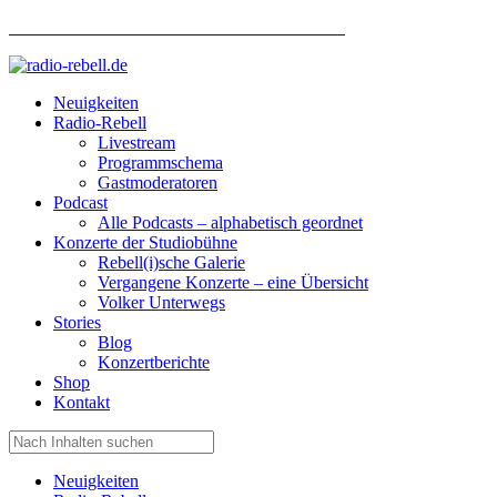
Hotlinenummer Studiobühne: 0160 951 660 24
Neuigkeiten
Radio-Rebell
Livestream
Programmschema
Gastmoderatoren
Podcast
Alle Podcasts – alphabetisch geordnet
Konzerte der Studiobühne
Rebell(i)sche Galerie
Vergangene Konzerte – eine Übersicht
Volker Unterwegs
Stories
Blog
Konzertberichte
Shop
Kontakt
Neuigkeiten