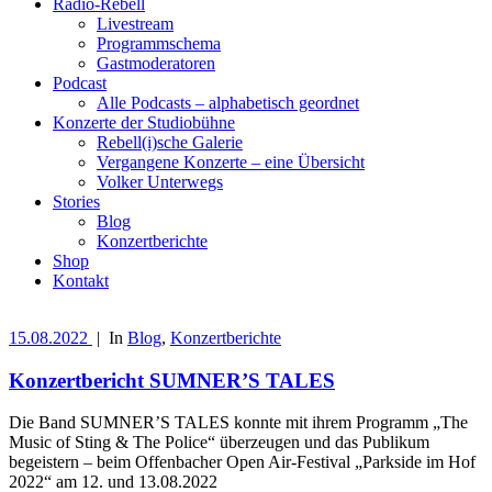
Radio-Rebell
Livestream
Programmschema
Gastmoderatoren
Podcast
Alle Podcasts – alphabetisch geordnet
Konzerte der Studiobühne
Rebell(i)sche Galerie
Vergangene Konzerte – eine Übersicht
Volker Unterwegs
Stories
Blog
Konzertberichte
Shop
Kontakt
15.08.2022
|
In
Blog
,
Konzertberichte
Konzertbericht SUMNER’S TALES
Die Band SUMNER’S TALES konnte mit ihrem Programm „The
Music of Sting & The Police“ überzeugen und das Publikum
begeistern – beim Offenbacher Open Air-Festival „Parkside im Hof
2022“ am 12. und 13.08.2022