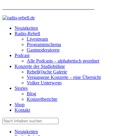
Hotlinenummer Studiobühne: 0160 951 660 24
Neuigkeiten
Radio-Rebell
Livestream
Programmschema
Gastmoderatoren
Podcast
Alle Podcasts – alphabetisch geordnet
Konzerte der Studiobühne
Rebell(i)sche Galerie
Vergangene Konzerte – eine Übersicht
Volker Unterwegs
Stories
Blog
Konzertberichte
Shop
Kontakt
Neuigkeiten