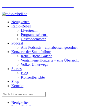
Hotlinenummer Studiobühne: 0160 951 660 24
Neuigkeiten
Radio-Rebell
Livestream
Programmschema
Gastmoderatoren
Podcast
Alle Podcasts – alphabetisch geordnet
Konzerte der Studiobühne
Rebell(i)sche Galerie
Vergangene Konzerte – eine Übersicht
Volker Unterwegs
Stories
Blog
Konzertberichte
Shop
Kontakt
Neuigkeiten