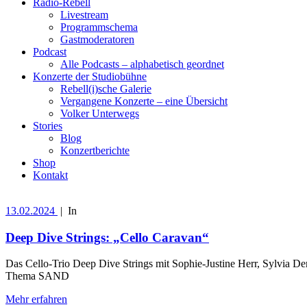
Radio-Rebell
Livestream
Programmschema
Gastmoderatoren
Podcast
Alle Podcasts – alphabetisch geordnet
Konzerte der Studiobühne
Rebell(i)sche Galerie
Vergangene Konzerte – eine Übersicht
Volker Unterwegs
Stories
Blog
Konzertberichte
Shop
Kontakt
13.02.2024
|
In
Deep Dive Strings: „Cello Caravan“
Das Cello-Trio Deep Dive Strings mit Sophie-Justine Herr, Sylvia 
Thema SAND
Mehr erfahren