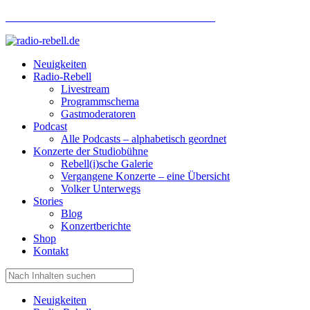
Hotlinenummer Studiobühne: 0160 951 660 24
Neuigkeiten
Radio-Rebell
Livestream
Programmschema
Gastmoderatoren
Podcast
Alle Podcasts – alphabetisch geordnet
Konzerte der Studiobühne
Rebell(i)sche Galerie
Vergangene Konzerte – eine Übersicht
Volker Unterwegs
Stories
Blog
Konzertberichte
Shop
Kontakt
Neuigkeiten