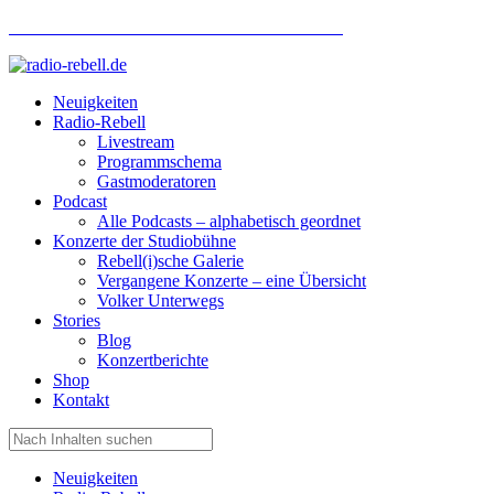
Hotlinenummer Studiobühne: 0160 951 660 24
Neuigkeiten
Radio-Rebell
Livestream
Programmschema
Gastmoderatoren
Podcast
Alle Podcasts – alphabetisch geordnet
Konzerte der Studiobühne
Rebell(i)sche Galerie
Vergangene Konzerte – eine Übersicht
Volker Unterwegs
Stories
Blog
Konzertberichte
Shop
Kontakt
Neuigkeiten