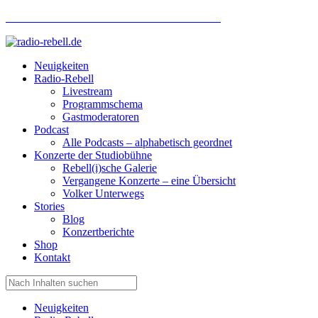
Hotlinenummer Studiobühne: 0160 951 660 24
Neuigkeiten
Radio-Rebell
Livestream
Programmschema
Gastmoderatoren
Podcast
Alle Podcasts – alphabetisch geordnet
Konzerte der Studiobühne
Rebell(i)sche Galerie
Vergangene Konzerte – eine Übersicht
Volker Unterwegs
Stories
Blog
Konzertberichte
Shop
Kontakt
Neuigkeiten