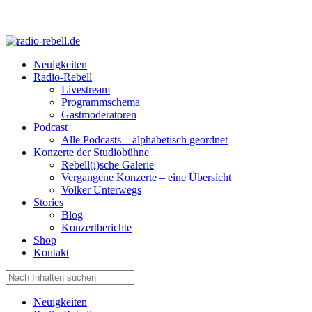
Hotlinenummer Studiobühne: 0160 951 660 24
Neuigkeiten
Radio-Rebell
Livestream
Programmschema
Gastmoderatoren
Podcast
Alle Podcasts – alphabetisch geordnet
Konzerte der Studiobühne
Rebell(i)sche Galerie
Vergangene Konzerte – eine Übersicht
Volker Unterwegs
Stories
Blog
Konzertberichte
Shop
Kontakt
Neuigkeiten