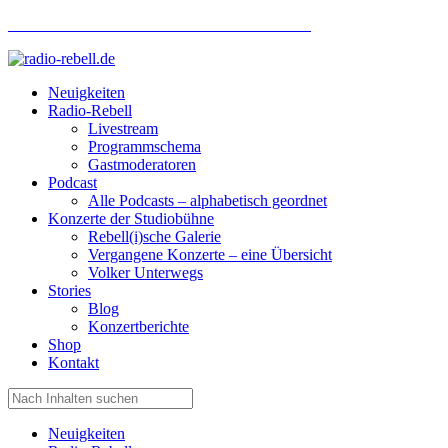
Hotlinenummer Studiobühne: 0160 951 660 24
Neuigkeiten
Radio-Rebell
Livestream
Programmschema
Gastmoderatoren
Podcast
Alle Podcasts – alphabetisch geordnet
Konzerte der Studiobühne
Rebell(i)sche Galerie
Vergangene Konzerte – eine Übersicht
Volker Unterwegs
Stories
Blog
Konzertberichte
Shop
Kontakt
Neuigkeiten