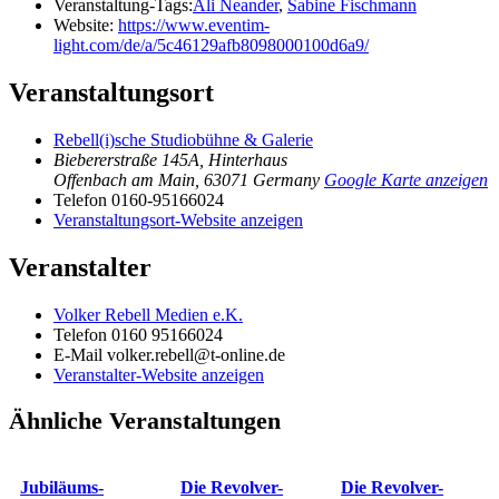
Veranstaltung-Tags:
Ali Neander
,
Sabine Fischmann
Website:
https://www.eventim-
light.com/de/a/5c46129afb8098000100d6a9/
Veranstaltungsort
Rebell(i)sche Studiobühne & Galerie
Biebererstraße 145A, Hinterhaus
Offenbach am Main
,
63071
Germany
Google Karte anzeigen
Telefon
0160-95166024
Veranstaltungsort-Website anzeigen
Veranstalter
Volker Rebell Medien e.K.
Telefon
0160 95166024
E-Mail
volker.rebell@t-online.de
Veranstalter-Website anzeigen
Ähnliche Veranstaltungen
Jubiläums-
Die Revolver-
Die Revolver-