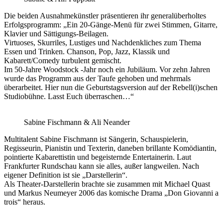
Die beiden Ausnahmekünstler präsentieren ihr generalüberholtes
Erfolgsprogramm: „Ein 20-Gänge-Menü für zwei Stimmen, Gitarre,
Klavier und Sättigungs-Beilagen.
Virtuoses, Skurriles, Lustiges und Nachdenkliches zum Thema
Essen und Trinken. Chanson, Pop, Jazz, Klassik und
Kabarett/Comedy turbulent gemischt.
Im 50-Jahre Woodstock -Jahr noch ein Jubiläum. Vor zehn Jahren
wurde das Programm aus der Taufe gehoben und mehrmals
überarbeitet. Hier nun die Geburtstagsversion auf der Rebell(i)schen
Studiobühne. Lasst Euch überraschen…“
Sabine Fischmann & Ali Neander
Multitalent Sabine Fischmann ist Sängerin, Schauspielerin,
Regisseurin, Pianistin und Texterin, daneben brillante Komödiantin,
pointierte Kabarettistin und begeisternde Entertainerin. Laut
Frankfurter Rundschau kann sie alles, außer langweilen. Nach
eigener Definition ist sie „Darstellerin“.
Als Theater-Darstellerin brachte sie zusammen mit Michael Quast
und Markus Neumeyer 2006 das komische Drama „Don Giovanni a
trois“ heraus.