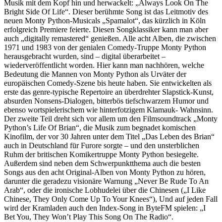
Musik mit dem Kopf hin und herwackelt: „Always Look On The
Bright Side Of Life“. Dieser berühmte Song ist das Leitmotiv des
neuen Monty Python-Musicals „Spamalot“, das kürzlich in Köln
erfolgreich Premiere feierte. Diesen Songklassiker kann man aber
auch „digitally remastered“ genießen. Alle acht Alben, die zwischen
1971 und 1983 von der genialen Comedy-Truppe Monty Python
herausgebracht wurden, sind – digital überarbeitet –
wiederveröffentlicht worden. Hier kann man nachhören, welche
Bedeutung die Mannen von Monty Python als Urväter der
europäischen Comedy-Szene bis heute haben. Sie entwickelten als
erste das genre-typische Repertoire an überdrehter Slapstick-Kunst,
absurden Nonsens-Dialogen, bitterbös tiefschwarzem Humor und
ebenso wortspielerischem wie hinterfotzigem Klamauk- Wahnsinn.
Der zweite Teil dreht sich vor allem um den Filmsoundtrack „Monty
Python’s Life Of Brian“, die Musik zum begnadet komischen
Kinofilm, der vor 30 Jahren unter dem Titel „Das Leben des Brian“
auch in Deutschland für Furore sorgte – und den unsterblichen
Ruhm der britischen Komikertruppe Monty Python besiegelte.
Außerdem sind neben dem Schwerpunktthema auch die besten
Songs aus den acht Original-Alben von Monty Python zu hören,
darunter die geradezu visionäre Warnung „Never Be Rude To An
Arab“, oder die ironische Lobhudelei über die Chinesen („I Like
Chinese, They Only Come Up To Your Knees“), Und auf jeden Fall
wird der Kramladen auch den Index-Song in ByteFM spielen: „I
Bet You, They Won’t Play This Song On The Radio“.