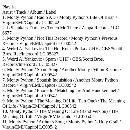
Playlist
Artist / Track / Album / Label
1. Monty Python / Radio AD / Monty Python’s Life Of Brian /
Virgin/EMI/Capitol / LC00542
2. L Shankar / Darlene / Touch Me There / Zappa Records / LC
6677
3. Monty Python / Not This Record / Monty Python’s Previous
Record / Virgin/EMI/Capitol / LC00542
4. Weird Al Yankovic / The Hot Rocks Polka / UHF / CBS/Scotti
Bros. Rec/Intercord LC 05827
5. Weird Al Yankovic / Spam / UHF / CBS/Scotti Bros.
Records/Intercord / LC 05827
6. Monty Python / Spam-Song / Another Monty Python Record /
Virgin/EMI/Capitol LC00542
7. Monty Python / Spanish Inquisition / Another Monty Python
Record / Virgin/EMI/Capitol / LC00542
8. Monty Python / Phone In / Matching Tie And Handkerchief /
Virgin/EMI/Capitol LC00542
9. Monty Python / The Meaning Of Life (Part One) / The Meaning
Of Life / Virgin/EMI/Capitol / LC00542
10. Monty Python / The Meaning Of Life (Band Version) / The
Meaning Of Life / Virgin/EMI/Capitol / LC00542
11. Monty Python / Arthur’s Song / Monty Python’s Holy Grail /
Virgin/EMI/Capitol LC00542