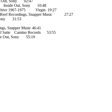
de Out, Sony 02:47
en Inside Out, Sony 10:48
chive 1967-1975 Virgin 19:27
 Reef Recordings, Snapper Music 27:27
, Sony 31:53
s, Snapper Music 46:41
 Of Satie Camino Records 53:55
ide Out, Sony 55:19