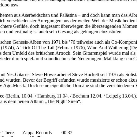
ridoo usw.
rethemen aus Aserbeidschan und Palästina – und doch kann man das Al
sich verschiedenster Anregungen aus der weiten Welt der Musik bedient
htere Gefilde, doch insgesamt überwiegen die überzeugenden Momente 
ken und erstmalig ist auch sein Gesang als gelungen einzustufen.
sischen Genesis-Alben von 1971 bis ’76 teilweise auch als Co-Komponis
74), A Trick Of The Tail (Februar 1976), Wind And Wuthering (Dez
n aus dem Umfeld des britischen Artrock. Sein Gitarrenspiel wurde mal al
 wieder durch spiel- und soundtechnische Neuerungen. Mal klang sein G
t Yes-Gitarrist Steve Howe arbeitet Steve Hackett seit 1976 als Solist.
dend wurden. Bevor der Begriff erfunden wurde musizierte er schon akus
New Age-Musik. Doch seine eigentliche Domäne sind die verschiedenen V
rnee (Berlin, 10.04. / Hamburg 11.04. / Bochum 12.04. / Leipzig 13.04
e aus dem neuen Album „The Night Siren“.
 Me There Zappa Records 00:32