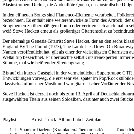
Blasinstrument Duduk, die Andenflöte Quena, das australische Didge
In den elf neuen Songs sind Flamenco-Elemente verarbeitet, Folklo
bezeichnen. Es enthält eine weiterentwickelte Form des Artrock, der 
Songthemen zu übermäßigem Pomp oder verirren sich auch mal in seic
weiß Steve Hackett erneut als großartiger Gitarrensolist zu beeindruc
Der ehemalige Genesis-Gitarrist Steve Hacket, der an den sechs klas
England By The Pound (1973), The Lamb Lies Down On Broadway (19
Namen veröffentlicht hat, gilt als einer der vielseitigsten Gitarriste
Weltalltrip bezeichnet. Er überraschte selbst Gitarrenexperten immer
Stimme, mal wie betörender Sirenengesang.
Bis auf ein kurzes Gastspiel in der vermeintlichen Supergruppe GTR mi
Entwicklungen vorweg, die erst sehr viel später im Pop/Rock stilbil
klassisch-sinfonischer Musik und war gitarristischer Vorläufer der 
Steve Hackett ist derzeit noch bis zum 13. April auf Deutschlandtou
ausgewählten Titeln aus seinen Soloalben, darunter auch zwei Stück
Playlist Artist Track Album Label Zeitplan
L. Shankar Darlene (Kramladen-Themamusik) Touch