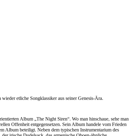
 wieder etliche Songklassiker aus seiner Genesis-Ära.
h orientierten Album „The Night Siren“. Wo man hinschaue, sehe man
turellen Offenheit entgegensetzen. Sein Album handele vom Frieden
uem Album beteiligt. Neben dem typischen Instrumentarium des
ru, der irische Dudelsack, das armenische Oboen-ähnliche