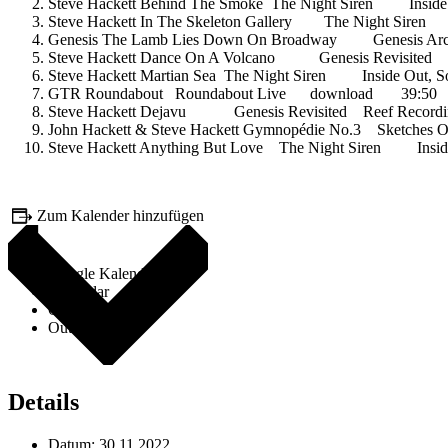
Steve Hackett Behind The Smoke The Night Siren Insi
Steve Hackett In The Skeleton Gallery The Night Sir
Genesis The Lamb Lies Down On Broadway Genesis Ar
Steve Hackett Dance On A Volcano Genesis Revisited
Steve Hackett Martian Sea The Night Siren Inside Out
GTR Roundabout Roundabout Live download 39:50
Steve Hackett Dejavu Genesis Revisited Reef Recording
John Hackett & Steve Hackett Gymnopédie No.3 Sketches
Steve Hackett Anything But Love The Night Siren Ins
Zum Kalender hinzufügen
Google Kalender
iCalendar
Outlook 365
Outlook Live
Details
Datum:
30.11.2022