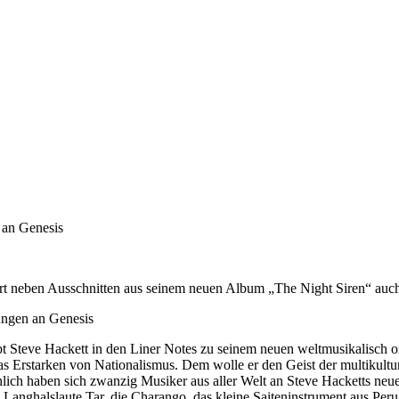
 an Genesis
ert neben Ausschnitten aus seinem neuen Album „The Night Siren“ auch
ungen an Genesis
reibt Steve Hackett in den Liner Notes zu seinem neuen weltmusikalisc
 das Erstarken von Nationalismus. Dem wolle er den Geist der multikul
hlich haben sich zwanzig Musiker aus aller Welt an Steve Hacketts ne
che Langhalslaute Tar, die Charango, das kleine Saiteninstrument aus Pe