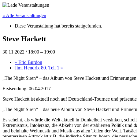
« Alle Veranstaltungen
Diese Veranstaltung hat bereits stattgefunden.
Steve Hackett
30.11.2022 / 18:00
–
19:00
«
Eric Burdon
Jimi Hendrix 80. Teil 1
»
„The Night Siren“ – das Album von Steve Hackett und Erinnerungen
Erstsendung: 06.04.2017
Steve Hackett ist aktuell noch auf Deutschland-Tournee und präsenti
„The Night Siren“ – das neue Album von Steve Hackett und Erinner
Es scheint, als würde die Welt aktuell in Dunkelheit versinken, sch
Extremismus, Intoleranz, die Abkehr von der etablierten Politik und
und beinhalte Weltmusik und Musik aus allen Teilen der Welt. Tatsäc
progressiven Artrock ist z.B. die indische Sitar zu hören, die persis