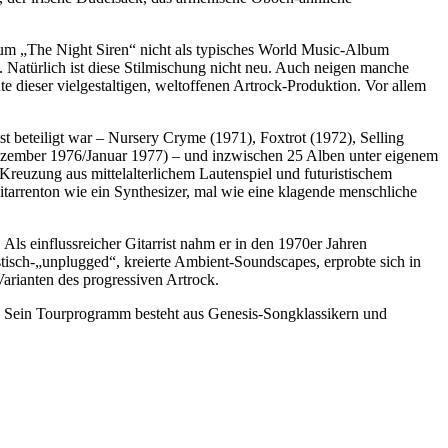
bum „The Night Siren“ nicht als typisches World Music-Album
. Natürlich ist diese Stilmischung nicht neu. Auch neigen manche
dieser vielgestaltigen, weltoffenen Artrock-Produktion. Vor allem
t beteiligt war – Nursery Cryme (1971), Foxtrot (1972), Selling
ember 1976/Januar 1977) – und inzwischen 25 Alben unter eigenem
s Kreuzung aus mittelalterlichem Lautenspiel und futuristischem
itarrenton wie ein Synthesizer, mal wie eine klagende menschliche
 Als einflussreicher Gitarrist nahm er in den 1970er Jahren
tisch-„unplugged“, kreierte Ambient-Soundscapes, erprobte sich in
arianten des progressiven Artrock.
.). Sein Tourprogramm besteht aus Genesis-Songklassikern und