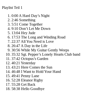
Playlist Teil 1
0:00 A Hard Day’s Night
2:46 Something
5:51 Come Together
9:10 Don’t Let Me Down
13:04 Hey Jude
17:53 The Long and Winding Road
22:37 All You Need is Love
26:47 A Day in the Life
30:56 While My Guitar Gently Weeps
35:32 Sgt. Pepper’s Lonely Hearts Club band
37:42 Octopus’s Garden
40:21 Yesterday
43:21 Here Comes the Sun
46:48 I Want to Hold Your Hand
49:41 Penny Lane
52:28 Eleanor Rigby
55:28 Get Back
58:38 Hello Goodbye