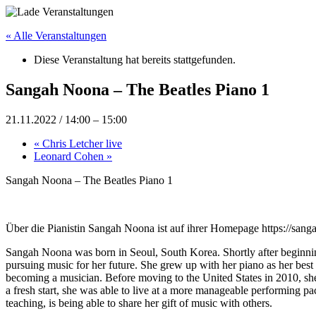
« Alle Veranstaltungen
Diese Veranstaltung hat bereits stattgefunden.
Sangah Noona – The Beatles Piano 1
21.11.2022 / 14:00
–
15:00
«
Chris Letcher live
Leonard Cohen
»
Sangah Noona – The Beatles Piano 1
Über die Pianistin Sangah Noona ist auf ihrer Homepage https://sang
Sangah Noona was born in Seoul, South Korea. Shortly after beginning 
pursuing music for her future. She grew up with her piano as her best f
becoming a musician. Before moving to the United States in 2010, sh
a fresh start, she was able to live at a more manageable performing pac
teaching, is being able to share her gift of music with others.