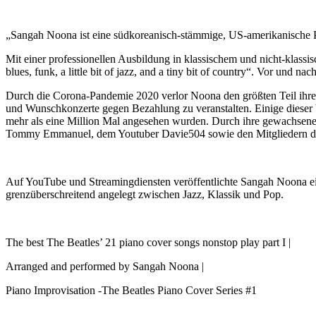
„Sangah Noona ist eine südkoreanisch-stämmige, US-amerikanische P
Mit einer professionellen Ausbildung in klassischem und nicht-klassi
blues, funk, a little bit of jazz, and a tiny bit of country“. Vor und
Durch die Corona-Pandemie 2020 verlor Noona den größten Teil ihrer
und Wunschkonzerte gegen Bezahlung zu veranstalten. Einige dieser 
mehr als eine Million Mal angesehen wurden. Durch ihre gewachsene 
Tommy Emmanuel, dem Youtuber Davie504 sowie den Mitgliedern de
Auf YouTube und Streamingdiensten veröffentlichte Sangah Noona eige
grenzüberschreitend angelegt zwischen Jazz, Klassik und Pop.
The best The Beatles’ 21 piano cover songs nonstop play part I |
Arranged and performed by Sangah Noona |
Piano Improvisation -The Beatles Piano Cover Series #1