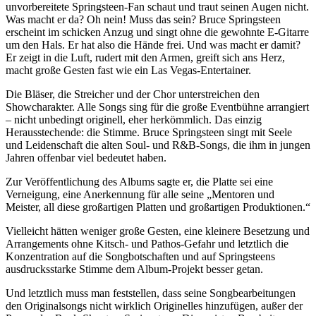
unvorbereitete Springsteen-Fan schaut und traut seinen Augen nicht.
Was macht er da? Oh nein! Muss das sein? Bruce Springsteen
erscheint im schicken Anzug und singt ohne die gewohnte E-Gitarre
um den Hals. Er hat also die Hände frei. Und was macht er damit?
Er zeigt in die Luft, rudert mit den Armen, greift sich ans Herz,
macht große Gesten fast wie ein Las Vegas-Entertainer.
Die Bläser, die Streicher und der Chor unterstreichen den
Showcharakter. Alle Songs sing für die große Eventbühne arrangiert
– nicht unbedingt originell, eher herkömmlich. Das einzig
Herausstechende: die Stimme. Bruce Springsteen singt mit Seele
und Leidenschaft die alten Soul- und R&B-Songs, die ihm in jungen
Jahren offenbar viel bedeutet haben.
Zur Veröffentlichung des Albums sagte er, die Platte sei eine
Verneigung, eine Anerkennung für alle seine „Mentoren und
Meister, all diese großartigen Platten und großartigen Produktionen.“
Vielleicht hätten weniger große Gesten, eine kleinere Besetzung und
Arrangements ohne Kitsch- und Pathos-Gefahr und letztlich die
Konzentration auf die Songbotschaften und auf Springsteens
ausdrucksstarke Stimme dem Album-Projekt besser getan.
Und letztlich muss man feststellen, dass seine Songbearbeitungen
den Originalsongs nicht wirklich Originelles hinzufügen, außer der