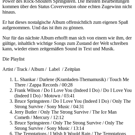
Power des Rock-Shouters Springsteen. Die meisten Bearbeitungen
kommen über den Status Coverversion ohne echten Zugewinn nicht
hinaus.
Er hat dieses nostalgische Album offensichtlich zum eigenen Spaß
aufgenommen. Und das ist ihm zu gönnen.
Nur für das nächste Album erhofft man sich von einem wie ihm, der
gültige, inhaltlich wichtige Songs zum Zustand der Welt schreiben
kann, wieder einen zeitgemäßen Sound in Text und Musik.
Die Playlist
Artist / Track / Album / Label / Zeitplan
L. Shankar / Darlene (Kramladen-Themamusik) / Touch Me
There / Zappa Records / 00:28
Frank Wilson / Do I Love You (Indeed I Do) / Do I Love You
(Indeed I Do) / Motown / 03:41
Bruce Springsteen / Do I Love You (Indeed I Do) / Only The
Strong Survive / Sony Music / 04:31
Jerry Butler / Only The Strong Survive / The Ice Man
Cometh / Mercury / 12:12
Bruce Springsteen / Only The Strong Survive / Only The
Strong Survive / Sony Music / 13:14
The Temptations / I Wish It Would Rain / The Temptations