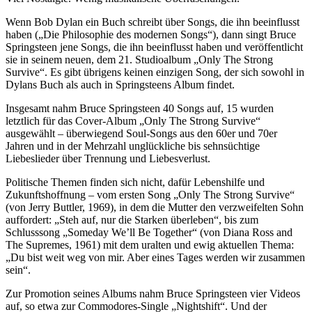
Wenn Bob Dylan ein Buch schreibt über Songs, die ihn beeinflusst
haben („Die Philosophie des modernen Songs“), dann singt Bruce
Springsteen jene Songs, die ihn beeinflusst haben und veröffentlicht
sie in seinem neuen, dem 21. Studioalbum „Only The Strong
Survive“. Es gibt übrigens keinen einzigen Song, der sich sowohl in
Dylans Buch als auch in Springsteens Album findet.
Insgesamt nahm Bruce Springsteen 40 Songs auf, 15 wurden
letztlich für das Cover-Album „Only The Strong Survive“
ausgewählt – überwiegend Soul-Songs aus den 60er und 70er
Jahren und in der Mehrzahl unglückliche bis sehnsüchtige
Liebeslieder über Trennung und Liebesverlust.
Politische Themen finden sich nicht, dafür Lebenshilfe und
Zukunftshoffnung – vom ersten Song „Only The Strong Survive“
(von Jerry Buttler, 1969), in dem die Mutter den verzweifelten Sohn
auffordert: „Steh auf, nur die Starken überleben“, bis zum
Schlusssong „Someday We’ll Be Together“ (von Diana Ross and
The Supremes, 1961) mit dem uralten und ewig aktuellen Thema:
„Du bist weit weg von mir. Aber eines Tages werden wir zusammen
sein“.
Zur Promotion seines Albums nahm Bruce Springsteen vier Videos
auf, so etwa zur Commodores-Single „Nightshift“. Und der