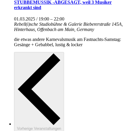
STUBBEMUSSIK -ABGESAGT, weil 3 Musiker
erkrankt sind
01.03.2025 / 19:00
–
22:00
Rebell(i)sche Studiobühne & Galerie
Biebererstraße 145A,
Hinterhaus, Offenbach am Main, Germany
die etwas andere Karnevalsmusik am Fastnachts-Samstag:
Gesänge + Gebabbel, lustig & locker
Vorherige
Veranstaltungen