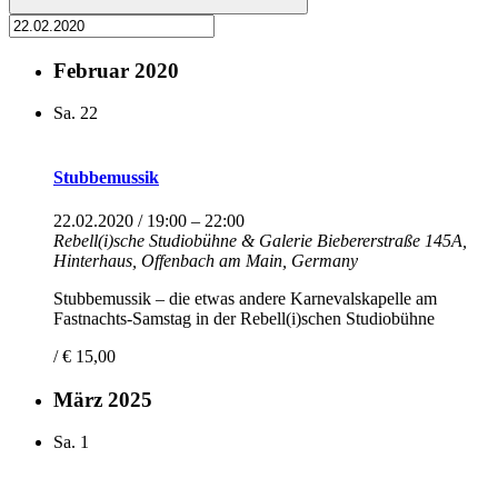
Februar 2020
Sa.
22
Stubbemussik
22.02.2020 / 19:00
–
22:00
Rebell(i)sche Studiobühne & Galerie
Biebererstraße 145A,
Hinterhaus, Offenbach am Main, Germany
Stubbemussik – die etwas andere Karnevalskapelle am
Fastnachts-Samstag in der Rebell(i)schen Studiobühne
/ € 15,00
März 2025
Sa.
1