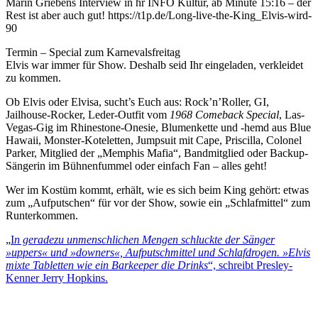
Marin Griebens Interview in hr INFO Kultur, ab Minute 15:16 – der
Rest ist aber auch gut! https://t1p.de/Long-live-the-King_Elvis-wird-
90
Termin – Special zum Karnevalsfreitag
Elvis war immer für Show. Deshalb seid Ihr eingeladen, verkleidet
zu kommen.
Ob Elvis oder Elvisa, sucht’s Euch aus: Rock’n’Roller, GI,
Jailhouse-Rocker, Leder-Outfit vom
1968 Comeback Special
, Las-
Vegas-Gig im Rhinestone-Onesie, Blumenkette und -hemd aus Blue
Hawaii, Monster-Koteletten, Jumpsuit mit Cape, Priscilla, Colonel
Parker, Mitglied der „Memphis Mafia“, Bandmitglied oder Backup-
Sängerin im Bühnenfummel oder einfach Fan – alles geht!
Wer im Kostüm kommt, erhält, wie es sich beim King gehört: etwas
zum „Aufputschen“ für vor der Show, sowie ein „Schlafmittel“ zum
Runterkommen.
„
I
n geradezu unmenschlichen Mengen schluckte der Sänger
»uppers« und »downers«, Aufputschmittel und Schlafdrogen. »Elvis
mixte Tabletten wie ein Barkeeper die Drinks
“, schreibt Presley-
Kenner Jerry Hopkins.